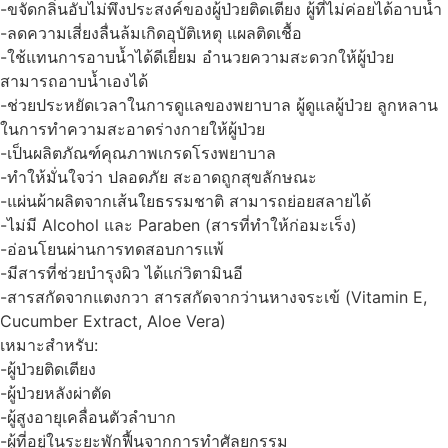
-ขจัดกลิ่นอับไม่พึงประสงค์ของผู้ป่วยติดเตียง ผู้ที่ไม่ค่อยได้อาบน้ำ
-ลดความเสี่ยงลื่นล้มเกิดอุบัติเหตุ แผลติดเชื้อ
-ใช้แทนการอาบน้ำได้ดีเยี่ยม อำนวยความสะดวกให้ผู้ป่วย
สามารถอาบน้ำเองได้
-ช่วยประหยัดเวลาในการดูแลของพยาบาล ผู้ดูแลผู้ป่วย ลูกหลาน
ในการทำความสะอาดร่างกายให้ผู้ป่วย
-เป็นผลิตภัณฑ์คุณภาพเกรดโรงพยาบาล
-ทำให้มั่นใจว่า ปลอดภัย สะอาดถูกสุขลักษณะ
-แผ่นผ้าผลิตจากเส้นใยธรรมชาติ สามารถย่อยสลายได้
-ไม่มี Alcohol และ Paraben (สารที่ทำให้ก่อมะเร็ง)
-อ่อนโยนผ่านการทดสอบการแพ้
-มีสารที่ช่วยบำรุงผิว ได้แก่วิตามินอี
-สารสกัดจากแตงกวา สารสกัดจากว่านหางจระเข้ (Vitamin E,
Cucumber Extract, Aloe Vera)
เหมาะสำหรับ:
-ผู้ป่วยติดเตียง
-ผู้ป่วยหลังผ่าตัด
-ผู้สูงอายุเคลื่อนตัวลำบาก
-ผู้ที่อยู่ในระยะพักฟื้นจากการทำศัลยกรรม