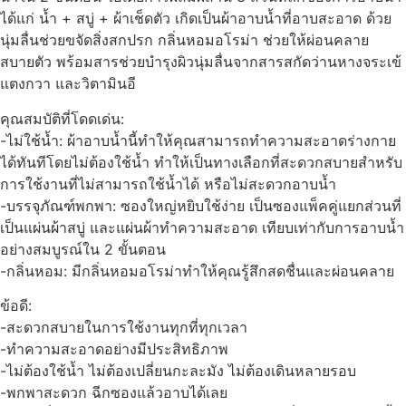
ได้แก่ น้ำ + สบู่ + ผ้าเช็ดตัว เกิดเป็นผ้าอาบน้ำที่อาบสะอาด ด้วย
นุ่มลื่นช่วยขจัดสิ่งสกปรก กลิ่นหอมอโรม่า ช่วยให้ผ่อนคลาย
สบายตัว พร้อมสารช่วยบำรุงผิวนุ่มลื่นจากสารสกัดว่านหางจระเข้
แตงกวา และวิตามินอี
คุณสมบัติที่โดดเด่น:
-ไม่ใช้น้ำ: ผ้าอาบน้ำนี้ทำให้คุณสามารถทำความสะอาดร่างกาย
ได้ทันทีโดยไม่ต้องใช้น้ำ ทำให้เป็นทางเลือกที่สะดวกสบายสำหรับ
การใช้งานที่ไม่สามารถใช้น้ำได้ หรือไม่สะดวกอาบน้ำ
-บรรจุภัณฑ์พกพา: ซองใหญ่หยิบใช้ง่าย เป็นซองแพ็คคู่แยกส่วนที่
เป็นแผ่นผ้าสบู่ และแผ่นผ้าทำความสะอาด เทียบเท่ากับการอาบน้ำ
อย่างสมบูรณ์ใน 2 ขั้นตอน
-กลิ่นหอม: มีกลิ่นหอมอโรม่าทำให้คุณรู้สึกสดชื่นและผ่อนคลาย
ข้อดี:
-สะดวกสบายในการใช้งานทุกที่ทุกเวลา
-ทำความสะอาดอย่างมีประสิทธิภาพ
-ไม่ต้องใช้น้ำ ไม่ต้องเปลี่ยนกะละมัง ไม่ต้องเดินหลายรอบ
-พกพาสะดวก ฉีกซองแล้วอาบได้เลย