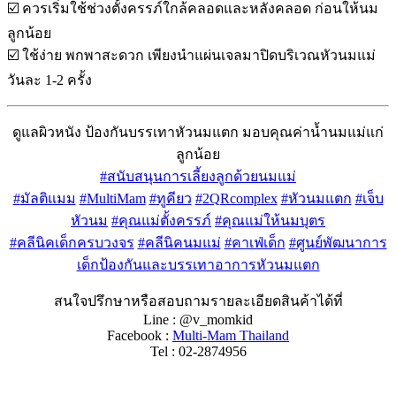
☑️
ควรเริ่มใช้ช่วงตั้งครรภ์ใกล้คลอดและหลังคลอด ก่อนให้นม
ลูกน้อย
☑️
ใช้ง่าย พกพาสะดวก เพียงนำแผ่นเจลมาปิดบริเวณหัวนมแม่
วันละ 1-2 ครั้ง
ดูแลผิวหนัง ป้องกันบรรเทาหัวนมแตก มอบคุณค่าน้ำนมแม่แก่
ลูกน้อย
#
สนับสนุนการเลี้ยงลูกด้วยนมแม่
#
มัลติแมม
#
MultiMam
#
ทูคียว
#
2QRcomplex
#
หัวนมแตก
#
เจ็บ
หัวนม
#
คุณแม่ตั้งครรภ์
#
คุณแม่ให้นมบุตร
#
คลีนิคเด็กครบวงจร
#
คลีนิคนมแม่
#
คาเฟ่เด็ก
#
ศูนย์พัฒนาการ
เด็กป้องกันและบรรเทาอาการหัวนมแตก
สนใจปรึกษาหรือสอบถามรายละเอียดสินค้าได้ที่
Line : @v_momkid
Facebook :
Multi-Mam Thailand
Tel : 02-2874956