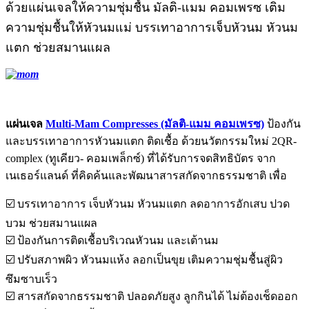
ด้วยแผ่นเจลให้ความชุ่มชื้น มัลติ-แมม คอมเพรซ เติม
ความชุ่มชื้นให้หัวนมแม่ บรรเทาอาการเจ็บหัวนม หัวนม
แตก ช่วยสมานแผล
แผ่นเจล
Multi-Mam Compresses (มัลติ-แมม คอมเพรซ)
ป้องกัน
และบรรเทาอาการหัวนมแตก ติดเชื้อ ด้วยนวัตกรรมใหม่ 2QR-
complex (ทูเคียว- คอมเพล็กซ์) ที่ได้รับการจดสิทธิบัตร จาก
เนเธอร์แลนด์ ที่คิดค้นและพัฒนาสารสกัดจากธรรมชาติ เพื่อ
☑️
บรรเทาอาการ เจ็บหัวนม หัวนมแตก ลดอาการอักเสบ ปวด
บวม ช่วยสมานแผล
☑️
ป้องกันการติดเชื้อบริเวณหัวนม และเต้านม
☑️
ปรับสภาพผิว หัวนมแห้ง ลอกเป็นขุย เติมความชุ่มชื้นสู่ผิว
ซึมซาบเร็ว
☑️
สารสกัดจากธรรมชาติ ปลอดภัยสูง ลูกกินได้ ไม่ต้องเช็ดออก