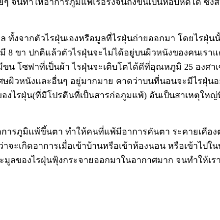
ยๆ จนทำให้อาการภูมิแพ้เรื้อรังจนถึงขั้นเป็นหอบหืดได้ ซึ่
จากตัวไรฝุ่นเองหรือมูลที่ไรฝุ่นถ่ายออกมา โดยไรฝุ่นนั้น
 มี 8 ขา ปกติแล้วตัวไรฝุ่นจะไม่ได้อยู่บนผิวหนังของคนเรา
ีขน โซฟาที่เป็นผ้า ไรฝุ่นจะเติบโตได้ดีที่อุณหภูมิ 25 องศ
ิวหนังและอื่นๆ อยู่มากมาย คาดว่าบนที่นอนจะมีไรฝุ่นอยู
ลของไรฝุ่น(ที่มีโปรตีนที่เป็นสารก่อภูมแพ้) อันเป็นสาเหตุ
าการภูมิแพ้ขึ้นตา ทำให้คนที่แพ้มีอาการคันตา ระคายเคือง
่าจะเกิดอาการเมื่อเข้าบ้านหรือเข้าห้องนอน หรือเข้าไปในบ
่นและมูลของไรฝุ่นฟุ้งกระจายออกมาในอากาศมาก จนทำให้เ