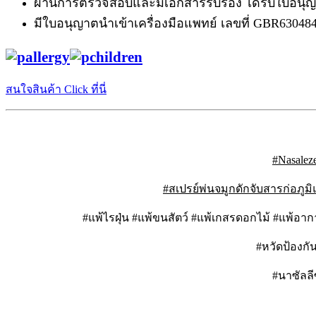
ผ่านการตรวจสอบและมีเอกสารรับรอง ได้รับใบอนุญา
มีใบอนุญาตนำเข้าเครื่องมือแพทย์ เลขที่ GBR63048
สนใจสินค้า Click ที่นี่
#Nasalez
#สเปรย์พ่นจมูกดักจับสารก่อภูม
#แพ้ไรฝุ่น #แพ้ขนสัตว์ #แพ้เกสรดอกไม้ #แพ้อากา
#หวัดป้องกั
#นาซัลลี