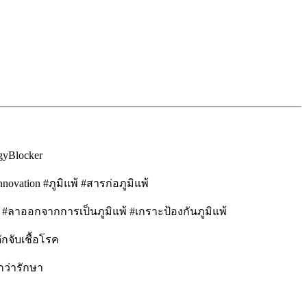
gyBlocker
ovation #ภูมิแพ้ #สารก่อภูมิแพ้
พ้ #ลาออกจากการเป็นภูมิแพ้ #เกราะป้องกันภูมิแพ้
กจับเชื้อโรค
กว่ารักษา