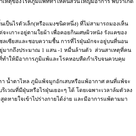
งสาเหตุของโรคภูมิแพ้ที่ทำให้คนส่วนใหญ่มีอาการ พบว่าเกิด
เป็นไรตัวเล็ก(หรือแมงชนิดหนึ่ง) ที่ไม่สามารถมองเห็น
แต่จะเกาะอยู่ตามใยผ้า เพื่อคอยกินเศษผิวหนัง รังแคของ
าเซลเซียสและชอบความชื้น การที่ไรฝุ่นมักจะอยู่บนที่นอน
่มากถึงประมาณ 1 แสน -1 หมื่นล้านตัว ส่วนสาเหตุที่คน
ใหญ่ที่ทำให้มีอาการภูมิแพ้และโรคหอบหืดกำเริบจนควบคุม
ตา น้ำตาไหล ภูมิแพ้จมูกอักเสบหรือแพ้อากาศ คนที่แพ้จะ
ริเวณที่มีฝุ่นหรือไรฝุ่นเยอะๆ ได้ โดยเฉพาะเวลาล้มตัวลง
ราสูดหายใจเข้าไปร่างกายได้ง่าย และมีอาการแพ้ตามมา