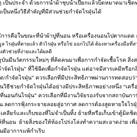
ๆ เป็นประจำ ด้วยการนำผ้าชุบน้ำเปียกแล้วบิดหมาดมาเช็ด
เป็นหนึ่งวิธีสำคัญที่มีส่วนช่วยกำจัดไรฝุ่นได้
วิธีการคือในขณะที่นำผ้าปูที่นอน หรือเครื่องนอนไปตากแดด
ล ไรฝุ่นที่ตายแล้ว ตัวไรฝุ่น หรือไข่ ออกไปได้ ต้องหาเครื่องมือที่
งตัวช่วยที่ง่ายและได้ผลดี
จุบันมีนวัตกรรมใหม่ๆ ที่คิดคนมาเพื่อการกำจัดเชื้อโรค สิ
จัดไรฝุ่น” ที่ใช้ฉีดเพื่อกำจัดไรฝุ่น แต่อาจมีสารเคมีหรือกล
/กำจัดไรฝุ่น” ควรเลือกที่มีประสิทธิภาพผ่านการทดสอบว่าสา
วิธีช่วยกำจัดไรฝุ่นได้อย่างมีประสิทธิภาพอย่างหนึ่ง “
ปูที่นอนกันไรฝุ่น” ควรเลือกที่มีงานวิจัยรองรับจากสถาบันกา
รฝุ่น ลดการฟุ้งกระจายลอยสู่อากาศ ลดการต้องสูดหายใจไรฝุ
คลียร์และเก็บของที่ไม่จำเป็นทิ้ง ย้ายที่หรือเก็บเข้าตู้มิด
้ใกล้ที่นอน ย้ายสิ่งของให้ห้องโปร่งโล่งทำความสะอาดง่าย เพ
จนมีอาการแพ้กำเริบ