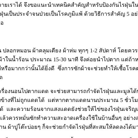
งกายเราได้ จึงขอแนะนำเทคนิคสำคัญสำหรับป้องกันไรฝุ่นในคนท
ไรฝุ่นเป็นประจำจนป่วยเป็นโรคภูมิแพ้ ด้วยวิธีการสำคัญ 5 อ
ือ
น ปลอกหมอน ผ้าคลุมเตียง ผ้าห่ม ทุกๆ 1-2 สัปดาห์ โดยควร
แช่ผ้าในน้ำร้อน ประมาณ 15-30 นาที จึงค่อยนำไปตาก แต่ถ้า
รือมากกว่านั้นได้ยิ่งดี ซึ่งการซักผ้าจะช่วยทำให้เชื้อโรค
ดด
รื่องนอนไปตากแดด จะช่วยสามารถกำจัดไรฝุ่นและมูลได้บา
ข้างที่ไม่ถูกแดดได้ แต่หากตากแดดนานประมาณ 5 ชั่วโมงขึ
 และความร้อนจากแสงแดดยังช่วยให้ไข่ของไรฝุ่นเจริญเติบโตต
ล้วควรหมั่นซักทำความสะอาดเครื่องใช้ในบ้านอื่นๆ อย่างส
ม่าน ผ้าปูโต๊ะบ่อยๆ ก็จะช่วยกำจัดไรฝุ่นที่สะสมให้ลดลงได้ม