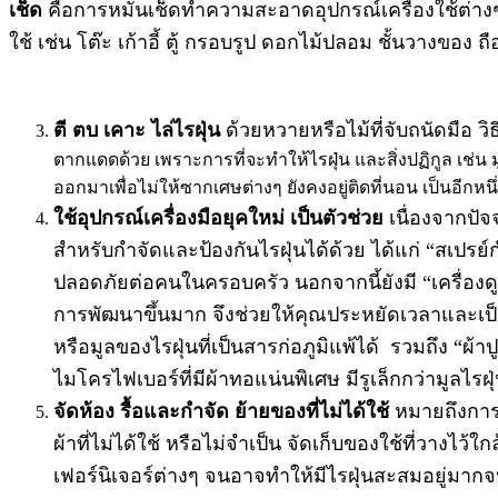
เช็ด
คือการหมั่นเช็ดทำความสะอาดอุปกรณ์เครื่องใช้ต่าง
ใช้ เช่น โต๊ะ เก้าอี้ ตู้ กรอบรูป ดอกไม้ปลอม ชั้นวางของ ถือ
ตี ตบ เคาะ ไล่ไรฝุ่น
ด้วยหวายหรือไม้ที่จับถนัดมือ 
ตากแดดด้วย เพราะการที่จะทำให้ไรฝุ่น และสิ่งปฏิกูล เช่น มู
ออกมาเพื่อไม่ให้ซากเศษต่างๆ ยังคงอยู่ติดที่นอน เป็นอีกหนึ่
ใช้อุปกรณ์เครื่องมือยุคใหม่ เป็นตัวช่วย
เนื่องจากปัจ
สำหรับกำจัดและป้องกันไรฝุ่นได้ด้วย ได้แก่ “สเปรย์กำ
ปลอดภัยต่อคนในครอบครัว นอกจากนี้ยังมี “เครื่องดูด
การพัฒนาขึ้นมาก จึงช่วยให้คุณประหยัดเวลาและเป็น
หรือมูลของไรฝุ่นที่เป็นสารก่อภูมิแพ้ได้ รวมถึง “ผ้า
ไมโครไฟเบอร์ที่มีผ้าทอแน่นพิเศษ มีรูเล็กกว่ามูลไ
จัดห้อง รื้อและกำจัด ย้ายของที่ไม่ได้ใช้
หมายถึงการเ
ผ้าที่ไม่ได้ใช้ หรือไม่จำเป็น จัดเก็บของใช้ที่วางไว
เฟอร์นิเจอร์ต่างๆ จนอาจทำให้มีไรฝุ่นสะสมอยู่มาก