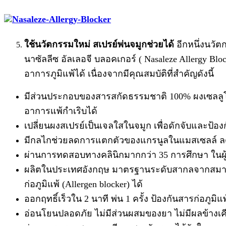
ใช้นวัตกรรมใหม่ สเปรย์พ่นจมูกช่วยได้
อีกหนึ่งนวัต
นาซัลลีซ อัลเลอจี บลอคเกอร์ ( Nasaleze Allergy Blo
อาการภูมิแพ้ได้ เนื่องจากมีคุณสมบัติที่สำคัญดังนี้
มีส่วนประกอบของสารสกัดธรรมชาติ 100% ผงเซลลูโลส 
อาการแพ้กำเริบได้
เปลี่ยนผงสเปรย์เป็นเจลใสในจมูก เพื่อดักจับและป้องก
มีกลไกช่วยลดการแตกตัวของแกรนูลในแมสเซลล์ ลดกา
ผ่านการทดสอบทางคลินิกมากกว่า 35 การศึกษา ในผู
ผลิตในประเทศอังกฤษ มาตรฐานระดับสากลจากสมาคมโรค
ก่อภูมิแพ้ (Allergen blocker) ได้
ออกฤทธิ์เร็วใน 2 นาที พ่น 1 ครั้ง ป้องกันสารก่อภูมิแ
อ่อนโยนปลอดภัย ไม่มีส่วนผสมของยา ไม่มีผลข้างเคียง