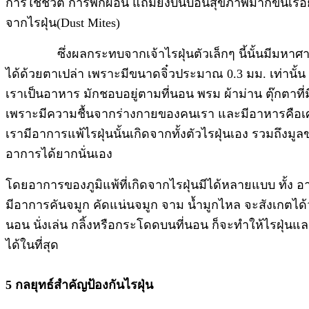
การใช้ชีวิต การพักผ่อน แถมยังบั่นบอนสุขภาพมากขึ้นเรื่อ
จากไรฝุ่น(Dust Mites)
ซึ่งผลกระทบจากเจ้าไรฝุ่นตัวเล็กๆ นี้นั้นมีมหาศาล ทั้ง
ได้ด้วยตาเปล่า เพราะมีขนาดจิ๋วประมาณ 0.3 มม. เท่านั้น
เราเป็นอาหาร มักชอบอยู่ตามที่นอน พรม ผ้าม่าน ตุ๊กตาที่ม
เพราะมีความชื้นจากร่างกายของคนเรา และมีอาหารคือเศษผ
เรามีอาการแพ้ไรฝุ่นนั้นเกิดจากทั้งตัวไรฝุ่นเอง รวมถึงมู
อาการได้ยากนั่นเอง
โดยอาการของภูมิแพ้ที่เกิดจากไรฝุ่นมีได้หลายแบบ ทั้ง อ
มีอาการคันจมูก คัดแน่นจมูก จาม น้ำมูกไหล จะสังเกตได้ว
นอน นั่งเล่น กลิ้งหรือกระโดดบนที่นอน ก็จะทำให้ไรฝุ
ได้ในที่สุด
5 กลยุทธ์สำคัญป้องกันไรฝุ่น