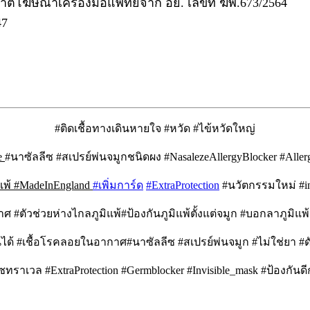
ตโฆษณาเครื่องมือแพทย์จาก อย. เลขที่ ฆพ.673/2564
47
#ติดเชื้อทางเดินหายใจ #หวัด #ไข้หวัดใหญ่
e
#นาซัลลีซ #สเปรย์พ่นจมูกชนิดผง #NasalezeAllergyBlocker #Aller
ิแพ้ #MadeInEngland
#เพิ่มการ์ด
#ExtraProtection
#นวัตกรรมใหม่ #inn
ศ #ตัวช่วยห่างไกลภูมิแพ้#ป้องกันภูมิแพ้ตั้งแต่จมูก #บอกลาภูมิแ
นได้ #เชื้อโรคลอยในอากาศ#นาซัลลีซ #สเปรย์พ่นจมูก #ไม่ใช่ยา #ดั
ซทราเวล #ExtraProtection #Germblocker #Invisible_mask #ป้องกันดี