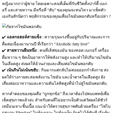
หญิงมากกว่าผู้ชาย โดยเฉพาะคนที่เต็มที่กับชีวิตทั้งปาร์ตี้ เบเก
อรี่ และสายหวาน มีหรือที่ “ตับ” ของคุณจะทนไหว มาเช็คตัว
เองกันสักนิดว่า พฤติกรรมของคุณเสี่ยงไขมันพอกตับหรือเปล่า ?
✔️
แอลกอฮอล์สายแข็ง
: ความรุนแรงขึ้นอยู่กับปริมาณและการ
ดื่มต่อเนื
่องมานานปี ที่เรียกว่า “Alcoholic fatty liver”
✔️
สายหวานยืนหนึ่ง
: คนที่เลิฟของมัน ของทอด เบเกอรี่ เครื่อง
ดื่มหวาน ๆ จัดเป็นอาหารให้พลังงานสูง และทำให้ปริมาณไขมัน
ในเลือดสูง ส่งผลให้อ้วนง่ายและเสี่ยงต่อไขมันพอกตับ
✔️
เน้นกินไม่เน้นขยับ
: กินมากแต่กลับไม่ค่อยออกกำลังกาย ส่ง
ผลให้ร่างกายสะสมพลังงาน ไขมัน และน้ำตาลในเลือดสูง ยัง
เสี่ยงต่อเบาหวานและความดันโลหิตสูงที่นำไปสู่ไขมันพอกตับ
หากคำตอบของคุณคือ “ถูกทุกข้อ” ถึงเวลาต้องไปพบแพทย์เพื่อ
เช็คสุขภาพแล้วล่ะ สำหรับคนที่ไม่อยากเจ็บตัวแต่วัดผลได้ชัวร์
เหมือนเจาะชิ้นเนื้อ แนะนำให้ตรวจสุขภาพตับด้วยเครื่อง “ไฟโบ
รสแกน FibroSan” ไม่ต้องเจาะ ไม่ต้องเจ็บ รู้ผลไวได้ทันที เริ่มต้น