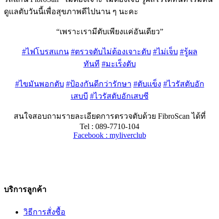
ดูแลตับวันนี้เพื่อสุขภาพดีไปนาน ๆ นะคะ
“เพราะเรามีตับเพียงเเค่อันเดียว”
#
ไฟโบรสแกน
#
ตรวจตับไม่ต้องเจาะตับ
#
ไม่เจ็บ
#
รู้ผล
ทันที
#
มะเร็งตับ
#
ไขมันพอกตับ
#
ป้องกันดีกว่ารักษา
#
ตับเเข็ง
#
ไวรัสตับอัก
เสบบี
#
ไวรัสตับอักเสบซี
สนใจสอบถามรายละเอียดการตรวจตับด้วย FibroScan ได้ที่
Tel : 089-7710-104
Facebook : myliverclub
บริการลูกค้า
วิธีการสั่งซื้อ